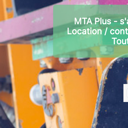
MTA Plus - s'
Location / cont
Tout