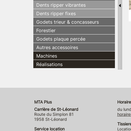
Dents ripper vibrantes
Dents ripper fixes
Godets trieur & concasseurs
Forestier
Godets plaque percée
Autres accessoires
Machines
Réalisations
MTA Plus
Horaire
Carrière de St-Léonard
du lund
Route du Simplon 81
horaire
1958 St-Léonard
Tissier
Service location
Locatio