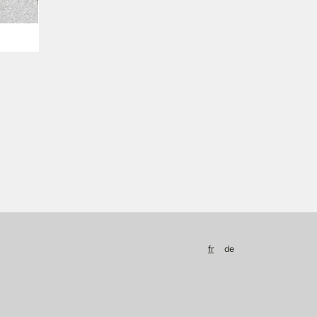
fr
de