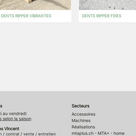
DENTS RIPPER VIBRANTES
DENTS RIPPER FIXES
s
Secteurs
i au vendredi
Accessoires
s selon la saison
Machines
Réalisations
es Vincent
mtaplus.ch - MTA+ - home
n / contrat / vente / entretien