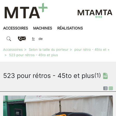
ACCESSOIRES
MACHINES
RÉALISATIONS
fr
de
Accessoires
Selon la taille du porteur
pour rétro - 45to et +
523 pour rétros - 45to et plus
523 pour rétros - 45to et plus
(1)