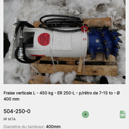
Fraise verticale L - 450 kg - ER 250-L - p/rétro de 7-15 to - Ø
400 mm
504-250-0
№
MTA
Diamètre du tambour
:
400mm