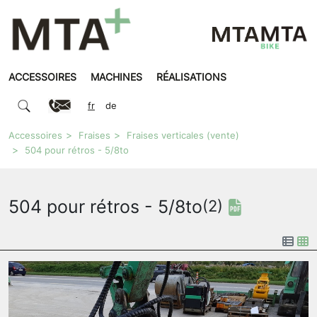
ACCESSOIRES
MACHINES
RÉALISATIONS
fr
de
Accessoires
Fraises
Fraises verticales (vente)
504 pour rétros - 5/8to
504 pour rétros - 5/8to
(2)