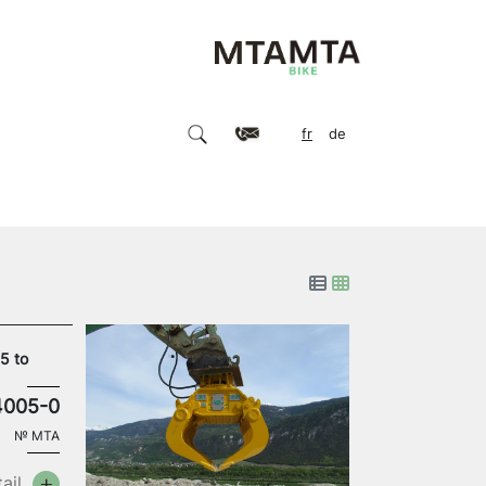
fr
de
5 to
4005-0
№
MTA
ail