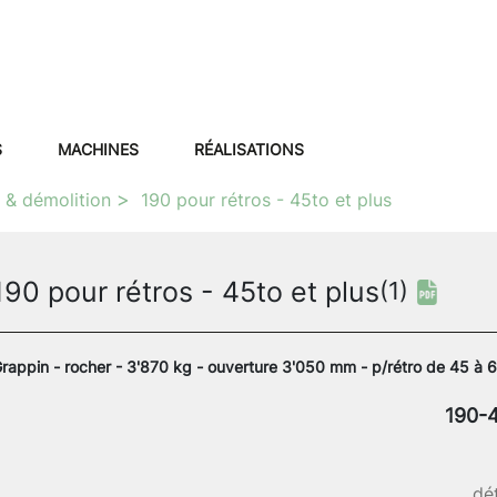
S
MACHINES
RÉALISATIONS
i & démolition
190 pour rétros - 45to et plus
190 pour rétros - 45to et plus
(1)
rappin - rocher - 3'870 kg - ouverture 3'050 mm - p/rétro de 45 à 6
190-
dét