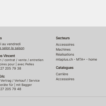
s
Secteurs
i au vendredi
Accessoires
s selon la saison
Machines
Réalisations
es Vincent
mtaplus.ch - MTA+ - home
n / contrat / vente / entretien
ires pour | avec Pelles
Catalogues
)27 205 79 38
Carrière
ric
Accessoires
 Vertrag / Verkauf / Service
räte für | mit Bagger
)27 205 79 48