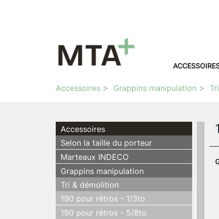
ACCESSOIRE
Accessoires
Grappins manipulation
Tr
Accessoires
Selon la taille du porteur
Marteaux INDECO
G
Grappins manipulation
Tri & démolition
190 pour rétros - 1/3to
190 pour rétros - 5/8to