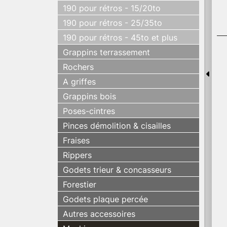
190 pour rétros - 15/20to
190 pour rétros - 25/35to
190 pour rétros - 45to et plus
Grappins terrassement
Rochers
A griffes
Grappins bois
Poses-cintres
Pinces démolition & cisailles
Fraises
Rippers
Godets trieur & concasseurs
Forestier
Godets plaque percée
Autres accessoires